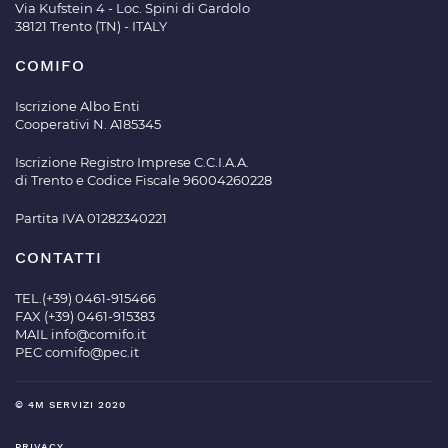
Via Kufstein 4 - Loc. Spini di Gardolo
38121 Trento (TN) - ITALY
COMIFO
Iscrizione Albo Enti
Cooperativi N. A185345
Iscrizione Registro Imprese C.C.I.A.A.
di Trento e Codice Fiscale 96004260228
Partita IVA 01282340221
CONTATTI
TEL.(+39) 0461-915466
FAX (+39) 0461-915383
MAIL
info@comifo.it
PEC
comifo@pec.it
© 4M SERVIZI 2020
PRIVACY