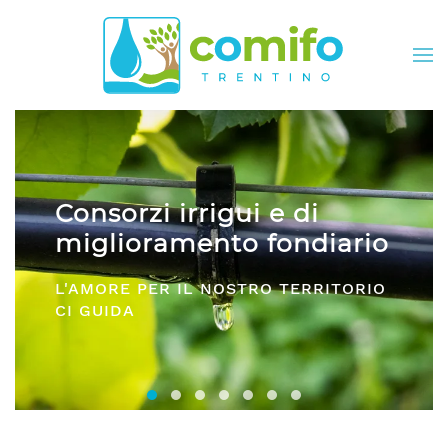
Skip to main content
 e di
Comifo Trentino
fondiario
DA OLTRE 40 ANNI, RAPP
RO TERRITORIO
E SERVIZI PER TUTTI I CO
Consorzi irrigui e di miglioramento fon
Comifo Trentino
Consorzi Irrigui e di Migliorame
La Federazione dei Consorzi
Consorzi Irrigui e di Migl
Consorzi irrigui e di M
Consorzi Irrigui e 