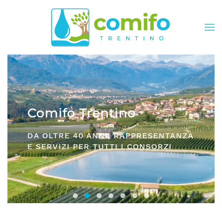
Skip to main content
Comifo Trentino
DA OLTRE 40 ANNI, RAPPRESENTANZA
E SERVIZI PER TUTTI I CONSORZI
Consorzi irrigui e di miglioramento fon
Comifo Trentino
Consorzi Irrigui e di Migliorame
La Federazione dei Consorzi
Consorzi Irrigui e di Migl
Consorzi irrigui e di M
Consorzi Irrigui e 