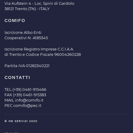
Via Kufstein 4 - Loc. Spini di Gardolo
38121 Trento (TN) - ITALY
COMIFO
Iscrizione Albo Enti
Cooperativi N. A185345
Iscrizione Registro Imprese C.C.I.A.A.
di Trento e Codice Fiscale 96004260228
Partita IVA 01282340221
CONTATTI
TEL.(+39) 0461-915466
FAX (+39) 0461-915383
MAIL
info@comifo.it
PEC
comifo@pec.it
© 4M SERVIZI 2020