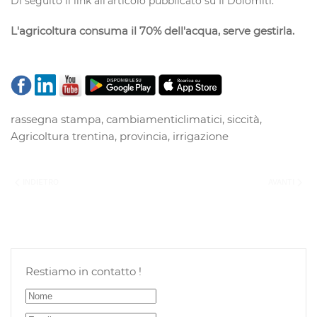
Di seguito il link all'articolo pubblicato su Il Dolomiti:
L'agricoltura consuma il 70% dell'acqua, serve gestirla.
rassegna stampa
,
cambiamenticlimatici
,
siccità
,
Agricoltura trentina
,
provincia
,
irrigazione
INDIETRO
AVANTI
Restiamo in contatto !