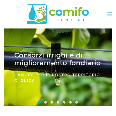
Skip to main content
Consorzi irrigui e di
miglioramento fondiario
L'AMORE PER IL NOSTRO TERRITORIO
CI GUIDA
Consorzi irrigui e di miglioramento fon
Comifo Trentino
Consorzi Irrigui e di Migliorame
La Federazione dei Consorzi
Consorzi Irrigui e di Migl
Consorzi irrigui e di M
Consorzi Irrigui e 