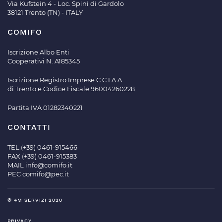
Via Kufstein 4 - Loc. Spini di Gardolo
38121 Trento (TN) - ITALY
COMIFO
Iscrizione Albo Enti
Cooperativi N. A185345
Iscrizione Registro Imprese C.C.I.A.A.
di Trento e Codice Fiscale 96004260228
Partita IVA 01282340221
CONTATTI
TEL.(+39) 0461-915466
FAX (+39) 0461-915383
MAIL
info@comifo.it
PEC
comifo@pec.it
© 4M SERVIZI 2020
PRIVACY