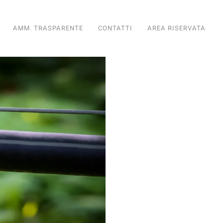
AMM. TRASPARENTE
CONTATTI
AREA RISERVATA
diario
nto Fondiario
ioramento Fondiario
iglioramento Fondiario
di Miglioramento Fondiario