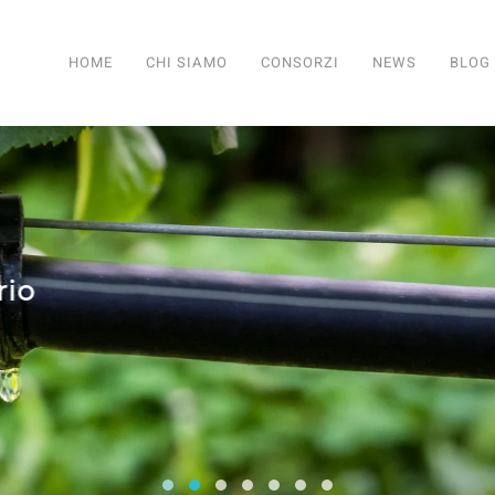
HOME
CHI SIAMO
CONSORZI
NEWS
BLOG
SERVIZI PER TUTTI I CONSORZI
Consorzi irrigui e di miglioramento fon
Comifo Trentino
Consorzi Irrigui e di Migliorame
La Federazione dei Consorzi
Consorzi Irrigui e di Migl
Consorzi irrigui e di M
Consorzi Irrigui e 