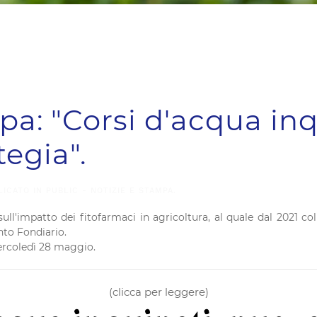
pa: "Corsi d'acqua inq
egia".
LICATO IN
PUBLIC - NOTIZIE E STAMPA
.
ull'impatto dei fitofarmaci in agricoltura, al quale dal 2021 c
nto Fondiario.
mercoledì 28 maggio.
(clicca per leggere)