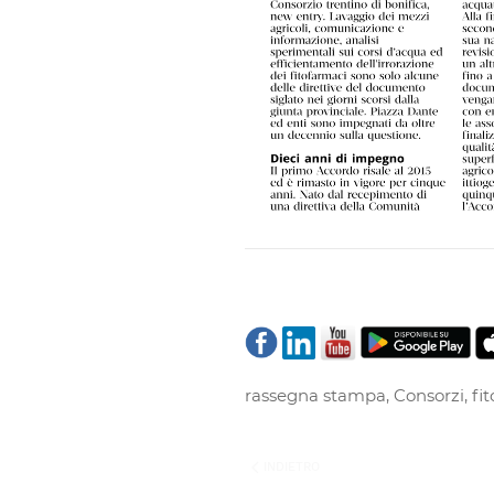
rassegna stampa
,
Consorzi
,
fi
INDIETRO