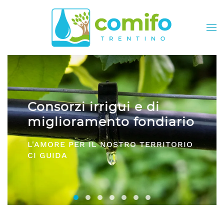
Skip to main content
igui e di
Comifo Trent
nto fondiario
DA OLTRE 40 ANNI,
NOSTRO TERRITORIO
E SERVIZI PER TUTTI
Consorzi irrigui e di miglioramento fon
Comifo Trentino
Consorzi Irrigui e di Migliorame
La Federazione dei Consorzi
Consorzi Irrigui e di Migl
Consorzi irrigui e di M
Consorzi Irrigui e 