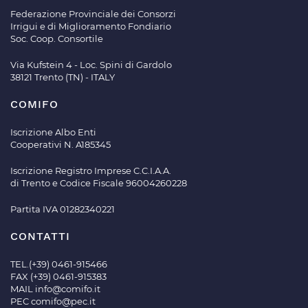
Federazione Provinciale dei Consorzi
Irrigui e di Miglioramento Fondiario
Soc. Coop. Consortile
Via Kufstein 4 - Loc. Spini di Gardolo
38121 Trento (TN) - ITALY
COMIFO
Iscrizione Albo Enti
Cooperativi N. A185345
Iscrizione Registro Imprese C.C.I.A.A.
di Trento e Codice Fiscale 96004260228
Partita IVA 01282340221
CONTATTI
TEL.(+39) 0461-915466
FAX (+39) 0461-915383
MAIL
info@comifo.it
PEC
comifo@pec.it