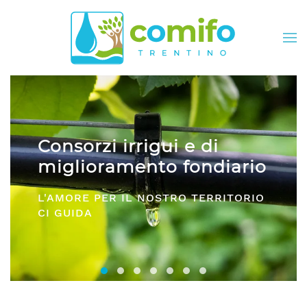
Skip to main content
e di
Comifo Trentino
ondiario
DA OLTRE 40 ANNI, RAPPRE
 TERRITORIO
E SERVIZI PER TUTTI I CONS
Consorzi irrigui e di miglioramento fon
Comifo Trentino
Consorzi Irrigui e di Migliorame
La Federazione dei Consorzi
Consorzi Irrigui e di Migl
Consorzi irrigui e di M
Consorzi Irrigui e 