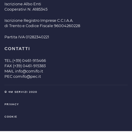
Iscrizione Albo Enti
Cooperativi N. A185345
Iscrizione Registro Imprese C.C.I.A.A.
di Trento e Codice Fiscale 96004260228
Partita IVA 01282340221
CONTATTI
TEL.(+39) 0461-915466
FAX (+39) 0461-915383
MAIL
info@comifo.it
PEC
comifo@pec.it
© 4M SERVIZI 2020
PRIVACY
COOKIE