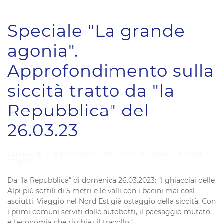
Speciale "La grande
agonia".
Approfondimento sulla
siccità tratto da "la
Repubblica" del
26.03.23
SCRITTO IL
31 MARZO 2023
. PUBBLICATO IN
PUBLIC - NOTIZIE E
STAMPA
.
Da "la Repubblica" di domenica 26.03.2023: "I ghiacciai delle
Alpi più sottili di 5 metri e le valli con i bacini mai così
asciutti. Viaggio nel Nord Est già ostaggio della siccità. Con
i primi comuni serviti dalle autobotti, il paesaggio mutato,
e l'economia che rischiaz il tracollo."