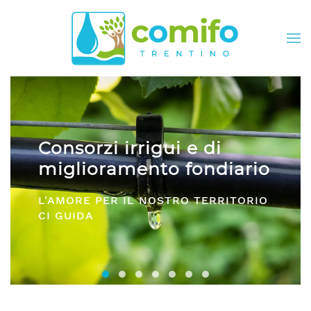
Skip to main content
Consorzi irrigui e di
miglioramento fondiario
L'AMORE PER IL NOSTRO TERRITORIO
CI GUIDA
Consorzi irrigui e di miglioramento fon
Comifo Trentino
Consorzi Irrigui e di Migliorame
La Federazione dei Consorzi
Consorzi Irrigui e di Migl
Consorzi irrigui e di M
Consorzi Irrigui e 