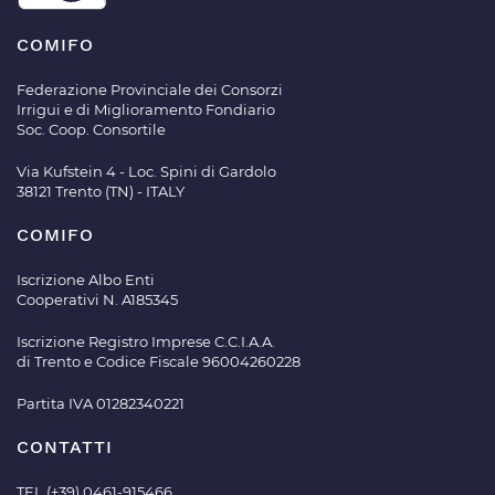
COMIFO
Federazione Provinciale dei Consorzi
Irrigui e di Miglioramento Fondiario
Soc. Coop. Consortile
Via Kufstein 4 - Loc. Spini di Gardolo
38121 Trento (TN) - ITALY
COMIFO
Iscrizione Albo Enti
Cooperativi N. A185345
Iscrizione Registro Imprese C.C.I.A.A.
di Trento e Codice Fiscale 96004260228
Partita IVA 01282340221
CONTATTI
TEL.(+39) 0461-915466