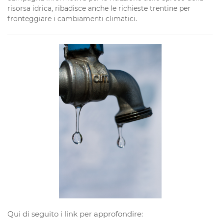
risorsa idrica, ribadisce anche le richieste trentine per
fronteggiare i cambiamenti climatici.
Qui di seguito i link per approfondire: