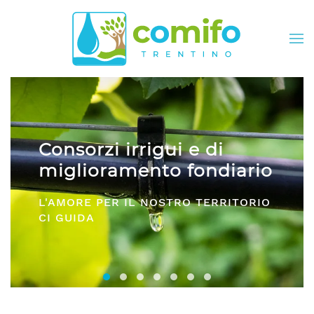
Skip to main content
Comifo Trentino
ario
DA OLTRE 40 ANNI, RAPPRESENTA
ITORIO
E SERVIZI PER TUTTI I CONSORZI
Consorzi irrigui e di miglioramento fon
Comifo Trentino
Consorzi Irrigui e di Migliorame
La Federazione dei Consorzi
Consorzi Irrigui e di Migl
Consorzi irrigui e di M
Consorzi Irrigui e 