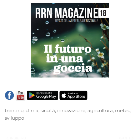
trentino
,
clima
,
siccità
,
innovazione
,
agricoltura
,
meteo
,
sviluppo
INDIETRO
AVANTI