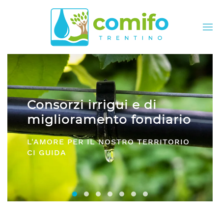
Skip to main content
i irrigui e di
Comifo T
ramento fondiario
DA OLTRE 40 
ER IL NOSTRO TERRITORIO
E SERVIZI PE
Consorzi irrigui e di miglioramento fon
Comifo Trentino
Consorzi Irrigui e di Migliorame
La Federazione dei Consorzi
Consorzi Irrigui e di Migl
Consorzi irrigui e di M
Consorzi Irrigui e 