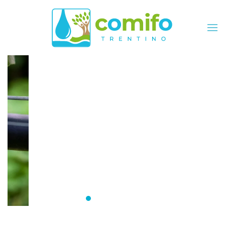
Skip to main content
Comifo Trentino
DA OLTRE 40 ANNI, RAPPRESENTANZA
E SERVIZI PER TUTTI I CONSORZI
Consorzi irrigui e di miglioramento fon
Comifo Trentino
Consorzi Irrigui e di Migliorame
La Federazione dei Consorzi
Consorzi Irrigui e di Migl
Consorzi irrigui e di M
Consorzi Irrigui e 