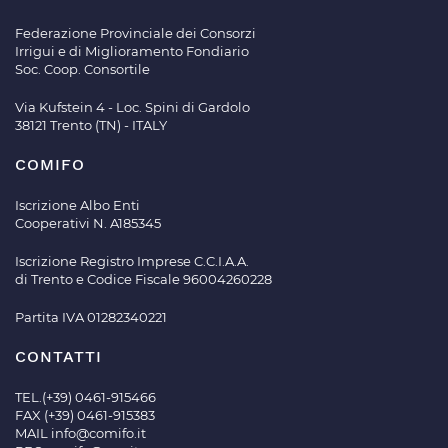
Federazione Provinciale dei Consorzi
Irrigui e di Miglioramento Fondiario
Soc. Coop. Consortile
Via Kufstein 4 - Loc. Spini di Gardolo
38121 Trento (TN) - ITALY
COMIFO
Iscrizione Albo Enti
Cooperativi N. A185345
Iscrizione Registro Imprese C.C.I.A.A.
di Trento e Codice Fiscale 96004260228
Partita IVA 01282340221
CONTATTI
TEL.(+39) 0461-915466
FAX (+39) 0461-915383
MAIL
info@comifo.it