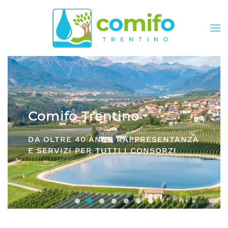
Skip to main content
Comifo Trentino
DA OLTRE 40 ANNI, RAPPRESENTANZA
E SERVIZI PER TUTTI I CONSORZI
Consorzi irrigui e di miglioramento fon
Comifo Trentino
Consorzi Irrigui e di Migliorame
La Federazione dei Consorzi
Consorzi Irrigui e di Migl
Consorzi irrigui e di M
Consorzi Irrigui e 