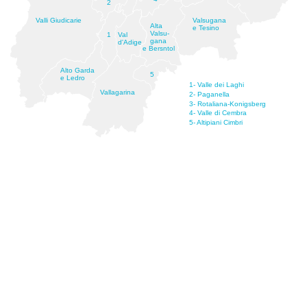
2
Valli Giudicarie
Valsugana
Alta
e Tesino
Valsu-
1
Val
gana
d'Adige
e Bersntol
Alto Garda
5
e Ledro
1- Valle dei Laghi
Vallagarina
2- Paganella
3- Rotaliana-Konigsberg
4- Valle di Cembra
5- Altipiani Cimbri